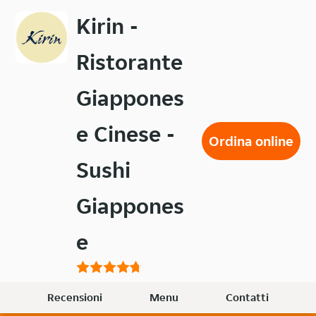
Passa
Kirin -
al
contenuto
Ristorante
principale
Giappones
e Cinese -
Ordina online
Sushi
Giappones
e
Recensioni
Menu
Contatti